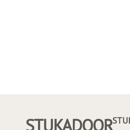
STUKADOOR
STU