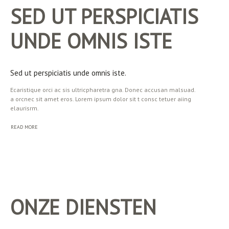
SED UT PERSPICIATIS
UNDE OMNIS ISTE
Sed ut perspiciatis unde omnis iste.
Ecaristique orci ac sis ultricpharetra gna. Donec accusan malsuad.
a orcnec sit amet eros. Lorem ipsum dolor sit t consc tetuer aiing
elaurisrm.
READ MORE
ONZE DIENSTEN