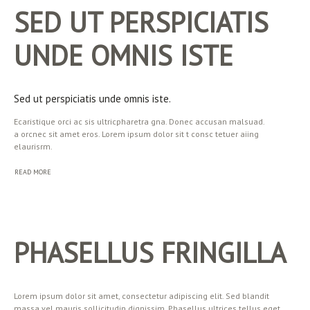
SED UT PERSPICIATIS
UNDE OMNIS ISTE
Sed ut perspiciatis unde omnis iste.
Ecaristique orci ac sis ultricpharetra gna. Donec accusan malsuad.
a orcnec sit amet eros. Lorem ipsum dolor sit t consc tetuer aiing
elaurisrm.
READ MORE
PHASELLUS FRINGILLA
Lorem ipsum dolor sit amet, consectetur adipiscing elit. Sed blandit
massa vel mauris sollicitudin dignissim. Phasellus ultrices tellus eget