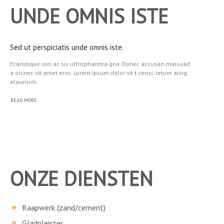
UNDE OMNIS ISTE
Sed ut perspiciatis unde omnis iste.
Ecaristique orci ac sis ultricpharetra gna. Donec accusan malsuad.
a orcnec sit amet eros. Lorem ipsum dolor sit t consc tetuer aiing
elaurisrm.
READ MORE
ONZE DIENSTEN
Raapwerk (zand/cement)
Gladpleister